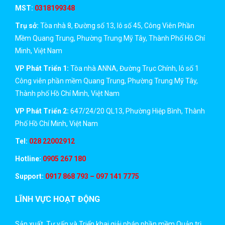
JSC)
MST:
0318199348
Trụ sở:
Tòa nhà 8, Đường số 13, lô số 45, Công Viên Phần
Mềm Quang Trung, Phường Trung Mỹ Tây, Thành Phố Hồ Chí
Minh, Việt Nam
VP Phát Triển 1:
Tòa nhà ANNA, Đường Trục Chính, lô số 1
Công viên phần mềm Quang Trung, Phường Trung Mỹ Tây,
Thành phố Hồ Chí Minh, Việt Nam
VP Phát Triển 2:
647/24/20 QL13, Phường Hiệp Bình, Thành
Phố Hồ Chí Minh, Việt Nam
Tel:
028 22002912
Hotline:
0905 267 180
Support:
0917 868 793 – 097 141 7775
LĨNH VỰC HOẠT ĐỘNG
Sản xuất, Tư vấn và Triển khai giải pháp phần mềm Quản trị