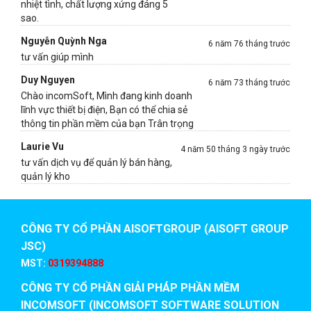
nhiệt tình, chất lượng xứng đáng 5
sao.
Nguyễn Quỳnh Nga
6 năm 76 tháng trước
tư vấn giúp mình
Duy Nguyen
6 năm 73 tháng trước
Chào incomSoft, Mình đang kinh doanh
lĩnh vực thiết bị điện, Bạn có thể chia sẻ
thông tin phần mềm của bạn Trân trọng
Laurie Vu
4 năm 50 tháng 3 ngày trước
tư vấn dịch vụ để quản lý bán hàng,
quản lý kho
CÔNG TY CỔ PHẦN AISOFTGROUP (AISOFT GROUP
JSC)
MST:
0319394888
CÔNG TY CỔ PHẦN GIẢI PHÁP PHẦN MỀM
INCOMSOFT (INCOMSOFT SOFTWARE SOLUTION