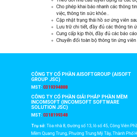
Cho phép khai báo nhanh các thông tin 
việc, thông tin sức khỏe...
Cập nhật trạng thái hồ sơ ứng viên sa
Lưu trữ chi tiết, đầy đủ các thông tin
Cung cấp kịp thời, đầy đủ các báo cáo
Chuyển đổi toàn bộ thông tin ứng viên
CÔNG TY CỔ PHẦN AISOFTGROUP (AISOFT
GROUP JSC)
MST:
0319394888
CÔNG TY CỔ PHẦN GIẢI PHÁP PHẦN MỀM
INCOMSOFT (INCOMSOFT SOFTWARE
SOLUTION JSC)
MST:
0318199348
Trụ sở:
Tòa nhà 8, Đường số 13, lô số 45, Công Viên Ph
Mềm Quang Trung, Phường Trung Mỹ Tây, Thành Phố 