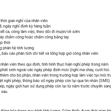
, thời gian nghỉ của nhân viên.
ễ, ngày nghỉ định kỳ hàng tuần.
tiết ca, công làm việc, theo dõi đi muộn/về sớm.
máy chấm công hoặc chấm công bằng tay.
p thời.
 phân hệ tính lương.
áo cáo phân tích chi tiết và tổng hợp giờ công nhân viên.
 nhân viên theo qui định, tình hình thực hiện nghỉ phép trong năm
hát sinh ngoài các ngày phép định mức (nghỉ ma chay, cưới hỏi…
hêm cho bộ phận, nhân viên trong trường hợp làm việc tại môi tr
t nghỉ phép, thông báo số ngày phép còn lại qua tin nhắn (SMS)
ép, ngày giới hạn sử dụng phép còn lại từ năm trước chuyển san
 sau.
g hóa trong quy trình tính lương. Giảm thiểu được thời gian tín