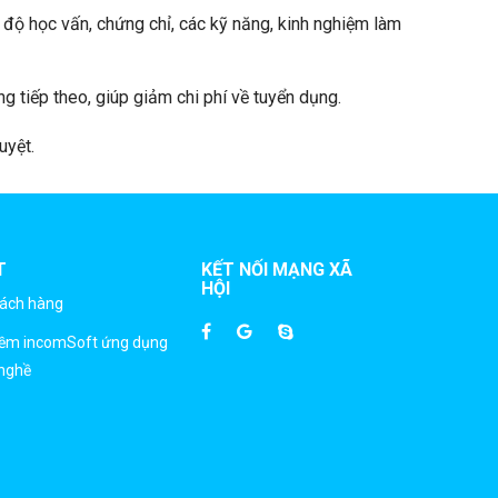
h độ học vấn, chứng chỉ, các kỹ năng, kinh nghiệm làm
g tiếp theo, giúp giảm chi phí về tuyển dụng.
uyệt.
T
KẾT NỐI MẠNG XÃ
HỘI
hách hàng
mềm incomSoft ứng dụng
nghề