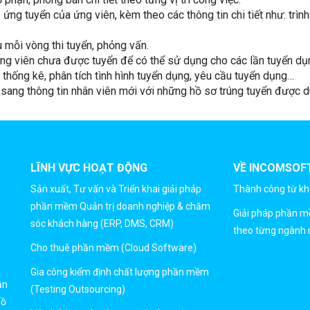
ứng tuyển của ứng viên, kèm theo các thông tin chi tiết như: trìn
u mỗi vòng thi tuyển, phỏng vấn.
 ứng viên chưa được tuyển để có thể sử dụng cho các lần tuyển dụn
 thống kê, phân tích tình hình tuyển dụng, yêu cầu tuyển dụng…
 sang thông tin nhân viên mới với những hồ sơ trúng tuyển được d
LĨNH VỰC HOẠT ĐỘNG
VỀ INCOMSOF
Sản xuất, Tư vấn và Triển khai giải pháp
Thành công từ k
phần mềm Quản trị doanh nghiệp & chăm
Giải pháp phần 
sóc khách hàng (ERP, DMS, CRM)
theo từng ngành 
Cho thuê phần mềm (Cloud Software)
Gia công kiểm định chất lượng phần mềm
ần
(Testing Outsourcing)
Hồ