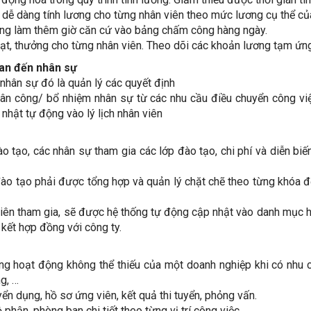
dễ dàng tính lương cho từng nhân viên theo mức lương cụ thể củ
ơng làm thêm giờ căn cứ vào bảng chấm công hàng ngày.
t, thưởng cho từng nhân viên. Theo dõi các khoản lương tạm ứng,
uan đến nhân sự
nhân sự đó là quản lý các quyết định
ân công/ bổ nhiệm nhân sự từ các nhu cầu điều chuyển công việ
 nhật tự động vào lý lịch nhân viên
̀o tạo, các nhân sự tham gia các lớp đào tạo, chi phí và diễn biến 
h đào tạo phải được tổng hợp và quản lý chặt chẽ theo từng khóa
iên tham gia, sẽ được hệ thống tự động cập nhật vào danh mục h
 kết hợp đồng với công ty.
ng hoạt động không thể thiếu của một doanh nghiệp khi có nhu 
g, …
uyển dụng, hồ sơ ứng viên, kết quả thi tuyển, phỏng vấn.
phận, phòng ban chi tiết theo từng vị trí công việc.