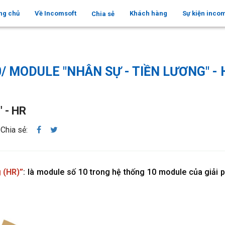
ng chủ
Về Incomsoft
Khách hàng
Sự kiện inco
Chia sẻ
0/ MODULE "NHÂN SỰ - TIỀN LƯƠNG" - 
" - HR
Chia sẻ:
 (HR)”
: là module số 10 trong hệ thống 10 module của giải