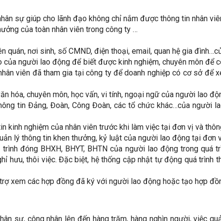
 nhân sự giúp cho lãnh đạo không chỉ nắm được thông tin nhân viê
 thưởng của toàn nhân viên trong công ty …
n quán, nơi sinh, số CMND, điện thoại, email, quan hệ gia đình…củ
o của người lao động để biết được kinh nghiệm, chuyên môn để có 
hân viên đã tham gia tại công ty để doanh nghiệp có cơ sở để x
ăn hóa, chuyên môn, học vấn, vi tính, ngoại ngữ của người lao độ
 thông tin Đảng, Đoàn, Công Đoàn, các tổ chức khác…của người la
n kinh nghiệm của nhân viên trước khi làm việc tại đơn vị và thông
ản lý thông tin khen thưởng, kỷ luật của người lao động tại đơn vị
rình đóng BHXH, BHYT, BHTN của người lao động trong quá trình
ỉ hưu, thôi việc. Đặc biệt, hệ thống cập nhật tự động quá trìn
 trợ xem các hợp đồng đã ký với người lao động hoặc tạo hợp đồ
hân sự, công nhân lên đến hàng trăm, hàng nghìn người, việc quả