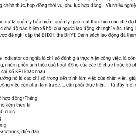
g chính thức, hợp đồng thời vụ, phụ lục hợp đồng… Và nhiều nghi
n sự là quản lý bảo hiểm. quản lý giám sát thực hiện các chế độ 
các chế độ bảo hiểm xã hội của người lao động khi nghỉ việc, tă
ược đề nghị cấp thể BHXH, thẻ BHYT, Danh sách lao động đã tha
 Indicator có nghĩa là chỉ số đánh giá thực hiện công việc, là cô
 lượng, nhằm phản ảnh hiệu quả hoạt động của các tổ chức hoặc bộ 
c chỉ số KPI khác nhau
ớng nó là các chỉ số trong tiến trình làm việc của nhân viên, g
công việc cần phải làm trước, … cần phải thực hiện, … từ đây mới
 2 hợp đồng/Tháng
 họ kèm theo là
40 cuộc
g
àng
 Facebook, diễn đàn