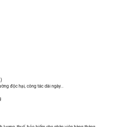
)
ường độc hại, công tác dài ngày…
g
h lương, thuế, bảo hiểm cho nhân viên hàng tháng.